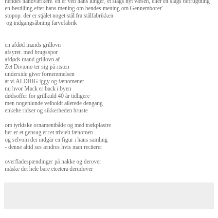
hendes håndværkere. én er ved hans lunger, et slags nyt væsen, eller en slags befrugtning
en bestilling efter hans mening om hendes mening om Gennemborer´
stopop.
der er stjålet noget stål fra stålfabrikken
og indgangsåbning farvefabrik
en afdød mands grillovn
afsyret. med brugsspor
afdøds mand grillovn af
Zet Diviono ter sig på risten
underside giver fornemmelsen
at vi ALDRIG iggy og fænomener
nu hvor Mack er back i byen
dødsoffer for grillkuld 40 år tidligere
men nogenlunde velholdt allerede dengang
enkelte ridser og sikkerheden bruste
om tyrkiske ornamentbåde og med trækplastre
her er et gensug et ret trivielt fænomen
og selvom der indgår en figur i hans samling
- denne altid ses ændres hvis man reciterer
overfladespændinger på nakke og derover
måske det hele bare etcetera derudover