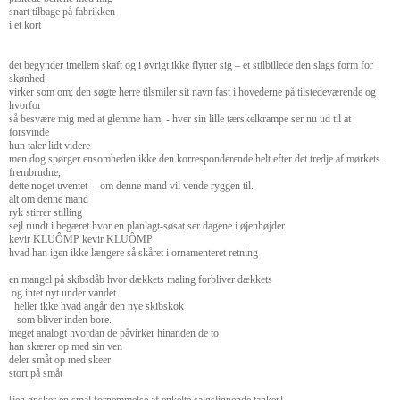
snart tilbage på fabrikken
i et kort
det begynder imellem skaft og i øvrigt ikke flytter sig – et stilbillede den slags form for
skønhed.
virker som om; den søgte herre tilsmiler sit navn fast i hovederne på tilstedeværende og
hvorfor
så besvære mig med at glemme ham, - hver sin lille tærskelkrampe ser nu ud til at
forsvinde
hun taler lidt videre
men dog spørger ensomheden ikke den korresponderende helt efter det tredje af mørkets
frembrudne,
dette noget uventet -- om denne mand vil vende ryggen til.
alt om denne mand
ryk stirrer stilling
sejl rundt i begæret hvor en planlagt-søsat ser dagene i øjenhøjder
kevir KLUÔMP kevir KLUÔMP
hvad han igen ikke længere så skåret i ornamenteret retning
en mangel på skibsdåb hvor dækkets maling forbliver dækkets
og intet nyt under vandet
heller ikke hvad angår den nye skibskok
som bliver inden bore.
meget analogt hvordan de påvirker hinanden de to
han skærer op med sin ven
deler småt op med skeer
stort på småt