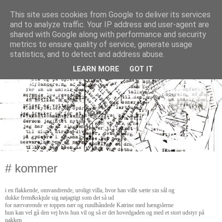
This site uses cookies from Google to deliver its services
and to analyze traffic. Your IP address and user-agent are
shared with Google along with performance and security
metrics to ensure quality of service, generate usage
statistics, and to detect and address abuse.
LEARN MORE
GOT IT
# kommer
i en flakkende, omvandrende, uroligt villa, hvor han ville sætte sin sål og
dukke frem&
skjule sig
nøjagtigt som det så ud
for nærværende er toppen nær og rundhåndede Katrine med hængslerne
hun kan vel gå den vej hvis hun vil og så er det hovedgaden og med et stort udstyr på
nakken