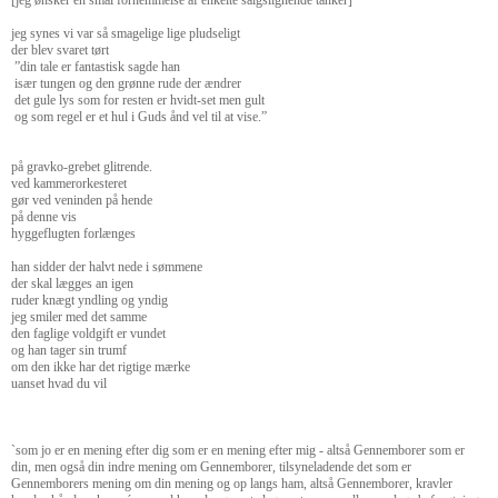
[jeg ønsker en smal fornemmelse af enkelte salgslignende tanker]
jeg synes vi var så smagelige lige pludseligt
der blev svaret tørt
”din tale er fantastisk sagde han
især tungen og den grønne rude der ændrer
det gule lys som for resten er hvidt-set men gult
og som regel er et hul i Guds ånd vel til at vise.”
på gravko-grebet glitrende.
ved kammerorkesteret
gør ved veninden på hende
på denne vis
hyggeflugten forlænges
han sidder der halvt nede i sømmene
der skal lægges an igen
ruder knægt yndling og yndig
jeg smiler med det samme
den faglige voldgift er vundet
og han tager sin trumf
om den ikke har det rigtige mærke
uanset hvad du vil
`som jo er en mening efter dig som er en mening efter mig - altså Gennemborer som er
din, men også din indre mening om Gennemborer, tilsyneladende det som er
Gennemborers mening om din mening og op langs ham, altså Gennemborer, kravler