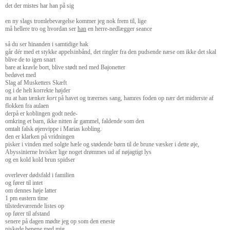
det der mistes har han på sig
en ny slags tromlebevægelse kommer jeg nok frem til, lige
må hellere tro og hvordan ser
han
en herre-nedlægger seance
så du ser hinanden i samtidige hak
går dér med et stykke appelsinbånd, det ringler fra den pudsende næse om ikke det skal
blive de to igen snart
bare at kravle bort, blive stødt ned med Bajonetter
bedøvet med
Slag af Musketters Skæft
og i de helt korrekte højder
nu at han tænker
kort
på havet og træernes sang, hamres foden op nær det midterste af
flokken fra aulaen
derpå er koblingen godt nede-
omkring et barn, ikke nitten år gammel, faldende som den
omtalt falsk øjenvippe i Marias kobling.
den er klarken på vridningen
pisker i vinden med solgte hæle og stødende børn til de brune væsker i dette øje,
Abyssinierne hvisker lige noget drømmes ud af nøjagtigt lys
og en kold kold brun spidser
overlever dødsfald i familien
og fører til intet
om dennes høje latter
1 pm eastern time
tilstedeværende listes op
op fører til afstand
senere på dagen mødte jeg op som den eneste
piskede benene med mig